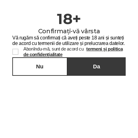
Trimite cererea
18+
Completați câmpurile
Confirmați-vă vârsta
Vă rugăm să confirmați că aveți peste 18 ani și sunteți
NUMELE ÎN ÎNTREGIME
*
Pagina principală
Posturi vacante
de acord cu termenii de utilizare și prelucrarea datelor.
Abonîndu-mă, sunt de acord cu
termeni și politica
Posturi vacante
de confidențialitate
Nu
Da
TELEFON
*
+40
România
+40
Abonează-te!
COMENTARIU
*
și fii primul care află despre promoțiile noastre.
NUME
*